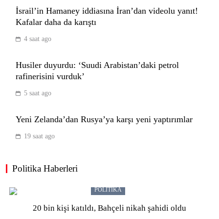
TEKNOLOJI
İsrail’in Hamaney iddiasına İran’dan videolu yanıt!
8
Kafalar daha da karıştı
4 saat ago
Honor Magic V6 Türkiye’de satışa
Husiler duyurdu: ‘Suudi Arabistan’daki petrol
çıktı: İşte fiyatı
rafinerisini vurduk’
TEKNOLOJI
9
5 saat ago
Yeni Zelanda’dan Rusya’ya karşı yeni yaptırımlar
8.000 mAh bataryalı Redmi Note 17
19 saat ago
tanıtıldı: İşte fiyatı
TEKNOLOJI
10
Politika Haberleri
POLITIKA
Google Pixel 11 Pro XL lansmandan
20 bin kişi katıldı, Bahçeli nikah şahidi oldu
günler önce gerçek görüntülerle ortaya