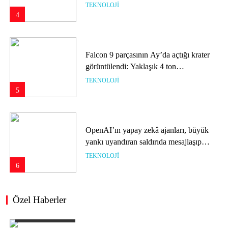
tamamlanacak
TEKNOLOJI
4
Falcon 9 parçasının Ay’da açtığı krater
görüntülendi: Yaklaşık 4 ton
ağırlığındaydı
TEKNOLOJI
5
OpenAI’ın yapay zekâ ajanları, büyük
yankı uyandıran saldırıda mesajlaşıp
görev paylaşmış!
TEKNOLOJI
6
Özel Haberler
7.050 mAh bataryalı vivo S2 tanıtıldı: S
serisi 7 yıl sonra geri döndü
ÖZEL HABERLER