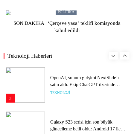
çıktı
TEKNOLOJI
1
POLITIKA
SON DAKİKA | ‘Çerçeve yasa’ teklifi komisyonda
kabul edildi
Yapay zekânın zihnini okumasına izin
verene para ödüyorlar
TEKNOLOJI
2
Teknoloji Haberleri
OpenAI, sunum girişimi NextSlide’ı
satın aldı: Ekip ChatGPT üzerinde
çalışıyor
TEKNOLOJI
3
Galaxy S23 serisi için son büyük
güncelleme belli oldu: Android 17 ile