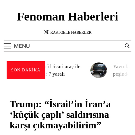
Skip
to
Fenoman Haberleri
content
Haberin doğru adresi
RASTGELE HABERLER
MENU
Batman’da hafif ticari araç ile
Yavruları i
SON DAKIKA
pikap çarpıştı: 7 yaralı
peşinden ko
imdadına itf
Trump: “İsrail’in İran’a
‘küçük çaplı’ saldırısına
karşı çıkmayabilirim”