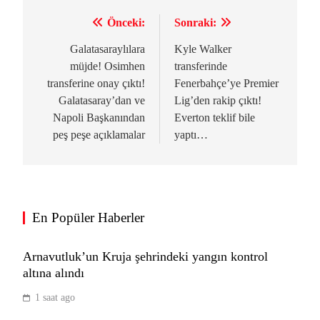
Önceki:
Sonraki:
Yazı
gezinmesi
Galatasaraylılara
Kyle Walker
müjde! Osimhen
transferinde
transferine onay çıktı!
Fenerbahçe’ye Premier
Galatasaray’dan ve
Lig’den rakip çıktı!
Napoli Başkanından
Everton teklif bile
peş peşe açıklamalar
yaptı…
7.050 mAh bataryalı vivo S2 tanıtıldı: S
serisi 7 yıl sonra geri döndü
En Popüler Haberler
TEKNOLOJI
7
Arnavutluk’un Kruja şehrindeki yangın kontrol
altına alındı
1 saat ago
Sosyal medya şirketi Meta’ya dev ceza!