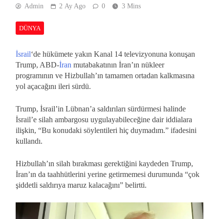
Admin
2 Ay Ago
0
3 Mins
DÜNYA
İsrail
‘de hükümete yakın Kanal 14 televizyonuna konuşan
Trump, ABD-
İran
mutabakatının İran’ın nükleer
programının ve Hizbullah’ın tamamen ortadan kalkmasına
yol açacağını ileri sürdü.
Trump, İsrail’in Lübnan’a saldırıları sürdürmesi halinde
İsrail’e silah ambargosu uygulayabileceğine dair iddialara
ilişkin, “Bu konudaki söylentileri hiç duymadım.” ifadesini
kullandı.
Hizbullah’ın silah bırakması gerektiğini kaydeden Trump,
İran’ın da taahhütlerini yerine getirmemesi durumunda “çok
şiddetli saldırıya maruz kalacağını” belirtti.