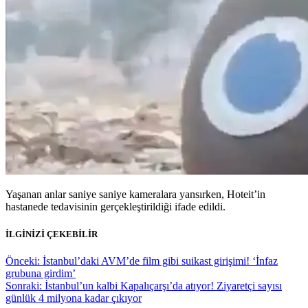
Yaşanan anlar saniye saniye kameralara yansırken, Hoteit’in
hastanede tedavisinin gerçekleştirildiği ifade edildi.
İLGİNİZİ ÇEKEBİLİR
Yazı
Önceki:
İstanbul’daki AVM’de film gibi suikast girişimi! ‘İnfaz
grubuna girdim’
gezinmesi
Sonraki:
İstanbul’un kalbi Kapalıçarşı’da atıyor! Ziyaretçi sayısı
günlük 4 milyona kadar çıkıyor