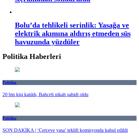
Bolu’da tehlikeli serinlik: Yasağa ve
elektrik akımına aldırış etmeden süs
havuzunda yüzdüler
Politika Haberleri
Politika
20 bin kişi katıldı, Bahçeli nikah şahidi oldu
Politika
SON DAKİKA | ‘Çerçeve yasa’ teklifi komisyonda kabul edildi