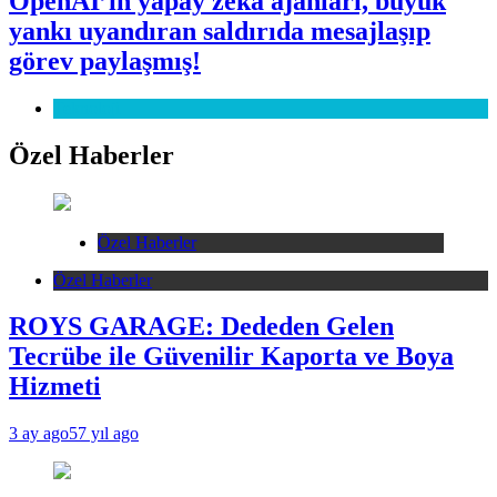
OpenAI’ın yapay zekâ ajanları, büyük
yankı uyandıran saldırıda mesajlaşıp
görev paylaşmış!
Teknoloji
Özel Haberler
Özel Haberler
Özel Haberler
ROYS GARAGE: Dededen Gelen
Tecrübe ile Güvenilir Kaporta ve Boya
Hizmeti
3 ay ago
57 yıl ago