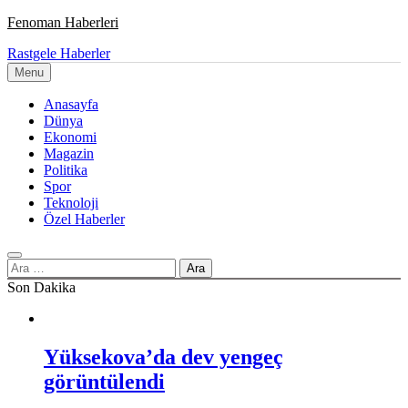
Skip
Fenoman Haberleri
to
Rastgele Haberler
content
Haberin doğru adresi
Menu
Anasayfa
Dünya
Ekonomi
Magazin
Politika
Spor
Teknoloji
Özel Haberler
Arama:
Son Dakika
Yüksekova’da dev yengeç
görüntülendi