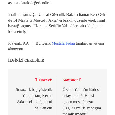
aşama olarak değerlendirdi.
İsrail’in aşırı sağcı Ulusal Güvenlik Bakanı Itamar Ben-Gvir
de 14 Mayıs’ta Mescid-i Aksa’ya baskın düzenleyerek İsrail
bayrağı açmış, “Harem-i Şerif’in Yahudilere ait olduğunu”
iddia etmişti.
Kaynak: AA | Bu içerik
Mustafa Fidan
tarafından yayına
alınmıştır
İLGİNİZİ ÇEKEBİLİR
Önceki:
Sonraki:
Yazı
gezinmesi
Susuzluk baş gösterdi:
Özkan Yalım’ın ifadesi
Yunanistan, Kerpe
ortaya çıktı! “Bahsi
Adası’nda olağanüstü
geçen mesaj bizzat
hal ilan etti
Özgür Özel’le yaptığım
mesajlaşmadır”