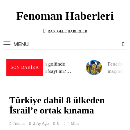
Skip
to
Fenoman Haberleri
content
Haberin doğru adresi
RASTGELE HABERLER
MENU
Fenerbahçe’nin golünde
Fenerbahçe 
SON DAKIKA
Archie Brown ofsayt mı?
maçında gol
Galatasaray taraftarından
Boey’in pozisyonuna yaylım
ateşi!
Türkiye dahil 8 ülkeden
İsrail’e ortak kınama
Admin
2 Ay Ago
0
4 Mins