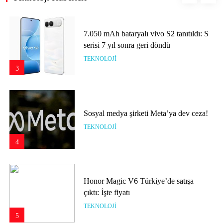
7.050 mAh bataryalı vivo S2 tanıtıldı: S
serisi 7 yıl sonra geri döndü
TEKNOLOJI
3
Sosyal medya şirketi Meta’ya dev ceza!
TEKNOLOJI
4
Honor Magic V6 Türkiye’de satışa
çıktı: İşte fiyatı
TEKNOLOJI
5