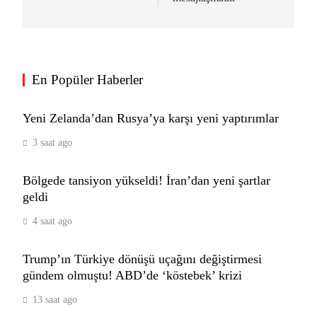
Telefonlarda değiştirilebilir batarya geri
dönüyor: AB’de yeni dönem 2027’de
En Popüler Haberler
başlayacak
TEKNOLOJI
7
Yeni Zelanda’dan Rusya’ya karşı yeni yaptırımlar
3 saat ago
PS6 için yeni performans iddiası:
PS5’ten en az 2 kat hızlı olabilir!
Bölgede tansiyon yükseldi! İran’dan yeni şartlar
TEKNOLOJI
geldi
8
4 saat ago
Trump’ın Türkiye dönüşü uçağını değiştirmesi
iPhone 18 öncesi Apple’a beklenmedik
gündem olmuştu! ABD’de ‘köstebek’ krizi
yanıt: CXMT indirim talebini reddetti
TEKNOLOJI
13 saat ago
9