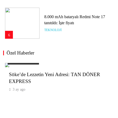
8.000 mAh bataryalı Redmi Note 17
tanıtıldı: İşte fiyatı
TEKNOLOJI
6
Özel Haberler
Telefonlarda değiştirilebilir batarya geri
dönüyor: AB’de yeni dönem 2027’de
ÖZEL HABERLER
başlayacak
TEKNOLOJI
Söke’de Lezzetin Yeni Adresi: TAN DÖNER
7
EXPRESS
3 ay ago
PS6 için yeni performans iddiası:
PS5’ten en az 2 kat hızlı olabilir!
TEKNOLOJI
8