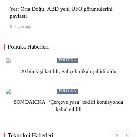
Yer: Orta Doğu! ABD yeni UFO görüntülerini
paylaştı
OpenAI’ın yeni cihazı için fiyat iddiası:
1 gün ago
300-400 dolara satılabilir
TEKNOLOJI
10
Politika Haberleri
POLITIKA
Falcon 9 parçasının Ay’da açtığı krater
20 bin kişi katıldı, Bahçeli nikah şahidi oldu
görüntülendi: Yaklaşık 4 ton
ağırlığındaydı
TEKNOLOJI
1
POLITIKA
SON DAKİKA | ‘Çerçeve yasa’ teklifi komisyonda
kabul edildi
OpenAI’ın yapay zekâ ajanları, büyük
yankı uyandıran saldırıda mesajlaşıp
görev paylaşmış!
TEKNOLOJI
2
Teknoloji Haberleri