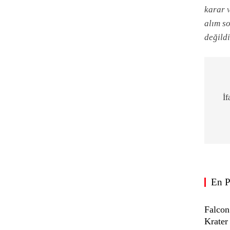
karar v
alım s
değildi
Ya
ge
İf
En P
Falcon
Krater