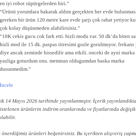
en iyi robot süpürgelerden biri.”
“Ürünü yorumlara bakarak aldım gerçekten her evde bulunmas
gereken bir ürün 120 metre kare evde şarjı çok rahat yetiyor ku
çok kolay düşünmeden alabilirsiniz.”
“10K cekis gucu cok fark etti. hizli modu var. 50 dk’da biten sa
hizli mod ile 15 dk. paspas titresimi gozle gorulmuyor. frekans
diye ancak zeminde hissedilir ama etkili. onceki de ayni marka 
yazliga goturdum onu. memnun oldugumdan baska marka
dusunmedim.”
İncele
rik 14 Mayıs 2026 tarihinde yayınlanmıştır. İçerik yayınlandıkt
istelenen ürünlerin indirim oranlarında ve fiyatlarında değişik
labilir.
 önerdiğimiz ürünleri beğenirsiniz. Bu içerikten alışveriş yap