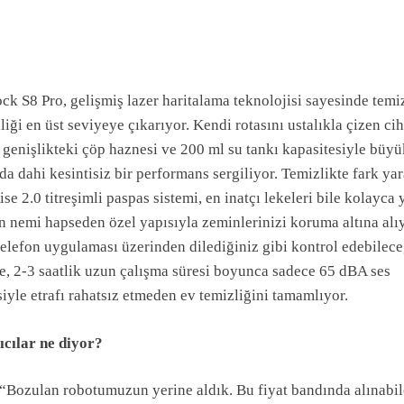
k S8 Pro, gelişmiş lazer haritalama teknolojisi sayesinde temi
liği en üst seviyeye çıkarıyor. Kendi rotasını ustalıkla çizen cih
 genişlikteki çöp haznesi ve 200 ml su tankı kapasitesiyle büyü
da dahi kesintisiz bir performans sergiliyor. Temizlikte fark ya
se 2.0 titreşimli paspas sistemi, en inatçı lekeleri bile kolayca
n nemi hapseden özel yapısıyla zeminlerinizi koruma altına alıy
telefon uygulaması üzerinden dilediğiniz gibi kontrol edebilece
e, 2-3 saatlik uzun çalışma süresi boyunca sadece 65 dBA ses
iyle etrafı rahatsız etmeden ev temizliğini tamamlıyor.
ıcılar ne diyor?
“Bozulan robotumuzun yerine aldık. Bu fiyat bandında alınabi