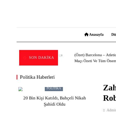
Skip
to
content
Haberin doğru adresi
Anasayfa
Dü
 Gazete’de Yayımlandı: Suça
(Özet) Barcelona – Atletico Madrid
SON DAKIKA
lenen Çocuklara Ilişkin
Maçı Özeti Ve Tüm Önemli Anları
leme!
Politika Haberleri
Zah
POLITIKA
Rob
20 Bin Kişi Katıldı, Bahçeli Nikah
Şahidi Oldu
Admi