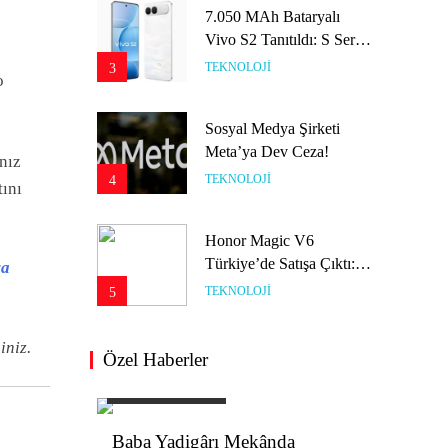
Sosyal Medya Şirketi
Meta’ya Dev Ceza!
4
TEKNOLOJI
o
Honor Magic V6
Türkiye’de Satışa Çıktı:
nız
İşte Fiyatı
5
TEKNOLOJI
tını
8.000 MAh Bataryalı
Redmi Note 17 Tanıtıldı:
ya
İşte Fiyatı
6
TEKNOLOJI
iniz.
Telefonlarda
Özel Haberler
Değiştirilebilir Batarya
ÖZEL HABERLER
ÖZE
Geri Dönüyor: AB’de
7
TEKNOLOJI
Yeni Dönem 2027’de
da
Söke’de Lezzetin Yeni Adresi:
Dik
Başlayacak