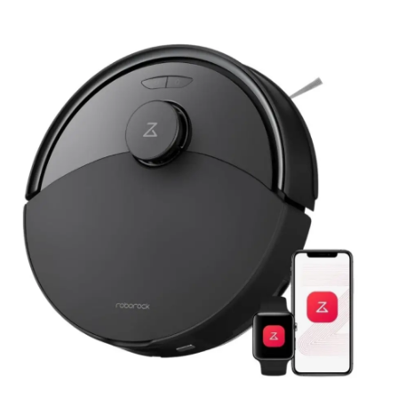
elen Tecrübe Ile Güvenilir
Samimiyet Ve Aile Sıc
aporta Ve Boya Hizmeti
Baba Ocağı Alp Aile
Bahçesi
3 Ay Ago
3 Ay Ago