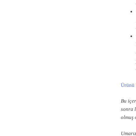
Ürünü 
Bu içe
sonra l
olmuş o
Umarız