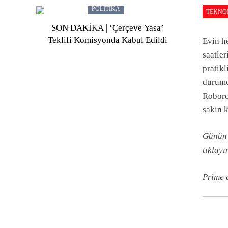
POLITIKA
TEKNO
SON DAKİKA | ‘Çerçeve Yasa’
Teklifi Komisyonda Kabul Edildi
Evin h
saatler
pratikl
durumd
Roboroc
sakın 
Günün 
tıklayı
Prime 
ÖZEL HABERLER
Ö
Kaptan Balık Urla: Denizden
R