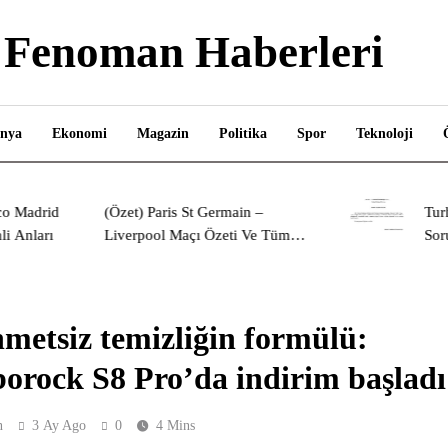
Fenoman Haberleri
nya
Ekonomi
Magazin
Politika
Spor
Teknoloji
(Özet) Paris St Germain –
Turhan Çöme
Liverpool Maçı Özeti Ve Tüm
Soruşturma Ba
Önemli Anları
metsiz temizliğin formülü:
orock S8 Pro’da indirim başladı
n
3 Ay Ago
0
4 Mins