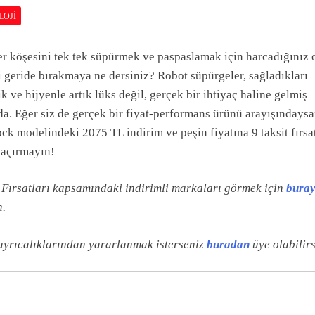
LOJI
er köşesini tek tek süpürmek ve paspaslamak için harcadığınız 
i geride bırakmaya ne dersiniz? Robot süpürgeler, sağladıkları
ik ve hijyenle artık lüks değil, gerçek bir ihtiyaç haline gelmiş
a. Eğer siz de gerçek bir fiyat-performans ürünü arayışındaysa
k modelindeki 2075 TL indirim ve peşin fiyatına 9 taksit fırsa
kaçırmayın!
Fırsatları kapsamındaki indirimli markaları görmek için
bura
n.
ayrıcalıklarından yararlanmak isterseniz
buradan
üye olabilirs
ZEL HABERLER
ÖZEL HABERLER
OYS GARAGE: Dededen
Baba Yadigârı Mekân