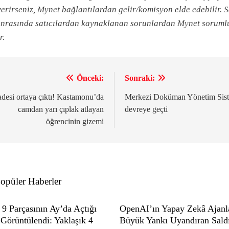
erirseniz, Mynet bağlantılardan gelir/komisyon elde edebilir. S
onrasında satıcılardan kaynaklanan sorunlardan Mynet soruml
r.
Önceki:
Sonraki:
zı
zinmesi
adesi ortaya çıktı! Kastamonu’da
Merkezi Doküman Yönetim Sis
camdan yarı çıplak atlayan
devreye geçti
öğrencinin gizemi
opüler Haberler
 9 Parçasının Ay’da Açtığı
OpenAI’ın Yapay Zekâ Ajanla
 Görüntülendi: Yaklaşık 4
Büyük Yankı Uyandıran Saldı