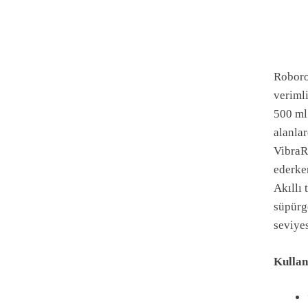
Roboroc
verimli
500 ml
alanlar
VibraRi
ederke
Akıllı 
süpürg
seviyes
Kullan